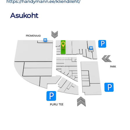
https://handymann.ee/kliendileht/
Asukoht
Link